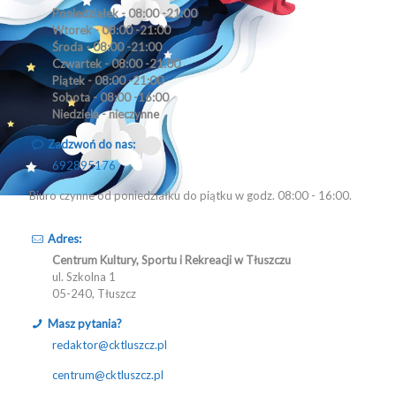
Poniedziałek - 08:00 -21:00
Wtorek - 08:00 -21:00
Środa - 08:00 -21:00
Czwartek - 08:00 -21:00
Piątek - 08:00 -21:00
Sobota - 08:00 -16:00
Niedziela - nieczynne
Zadzwoń do nas:
692895176
Biuro czynne od poniedziałku do piątku w godz. 08:00 - 16:00.
Adres:
Centrum Kultury, Sportu i Rekreacji w Tłuszczu
ul. Szkolna 1
05-240, Tłuszcz
Masz pytania?
redaktor@cktluszcz.pl
centrum@cktluszcz.pl