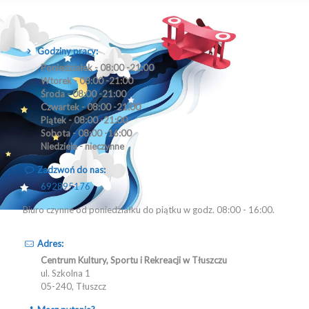
Godziny pracy:
Poniedziałek - 08:00 -21:00
Wtorek - 08:00 -21:00
Środa - 08:00 -21:00
Czwartek - 08:00 -21:00
Piątek - 08:00 -21:00
Sobota - 08:00 -16:00
Niedziela - nieczynne
Zadzwoń do nas:
692895176
Biuro czynne od poniedziałku do piątku w godz. 08:00 - 16:00.
Adres:
Centrum Kultury, Sportu i Rekreacji w Tłuszczu
ul. Szkolna 1
05-240, Tłuszcz