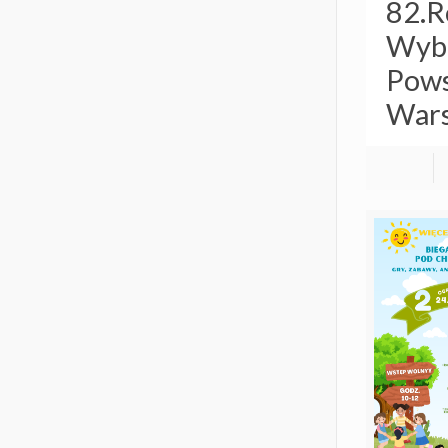
82.R
Wyb
Pows
Wars