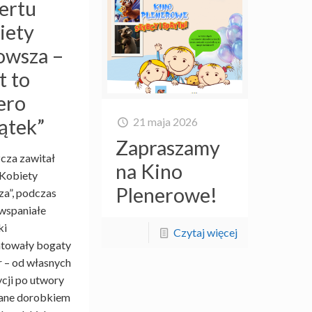
ertu
iety
wsza –
t to
ero
ątek”
21 maja 2026
Zapraszamy
cza zawitał
na Kino
„Kobiety
Plenerowe!
a”, podczas
wspaniałe
ki
Czytaj więcej
ntowały bogaty
r – od własnych
ji po utwory
ane dorobkiem