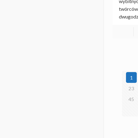
wybitnyc
twórców
dwugodz
1
23
45