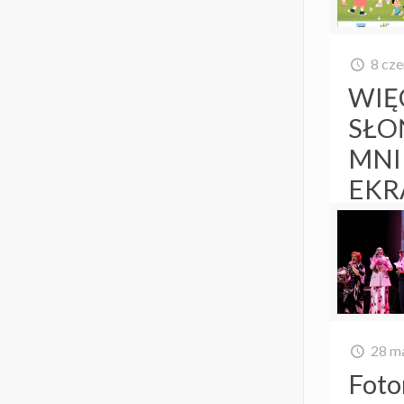
8 cz
WIĘ
SŁO
MNI
EKR
28 m
Foto