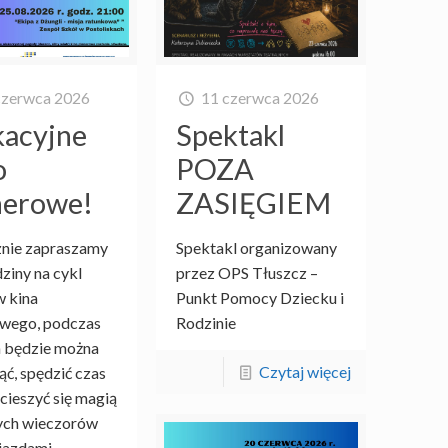
czerwca 2026
11 czerwca 2026
acyjne
Spektakl
o
POZA
nerowe!
ZASIĘGIEM
znie zapraszamy
Spektakl organizowany
dziny na cykl
przez OPS Tłuszcz –
 kina
Punkt Pomocy Dziecku i
owego, podczas
Rodzinie
 będzie można
Czytaj więcej
ć, spędzić czas
 cieszyć się magią
ych wieczorów
iazdami.