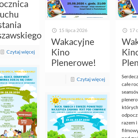
ocznica
uchu
tania
15 lipca 2026
17 
zawskiego
Wakacyjne
Wak
Kino
Kin
Czytaj więcej
Plenerowe!
Ple
Serdec
Czytaj więcej
całe ro
seansów
plener
których
odpoczą
razem i
filmow
pod gw