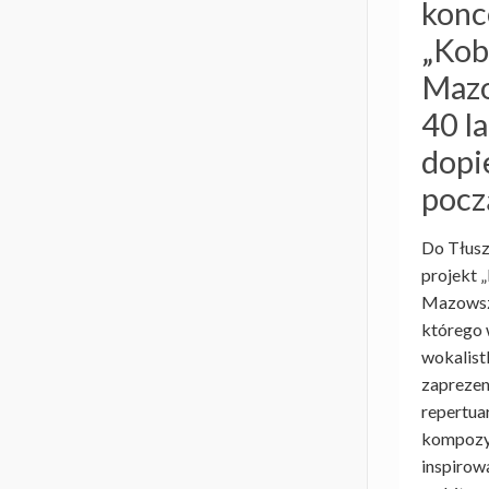
konc
„Kob
Mazo
40 la
dopi
pocz
Do Tłusz
projekt 
Mazowsz
którego 
wokalist
zapreze
repertua
kompozyc
inspirow