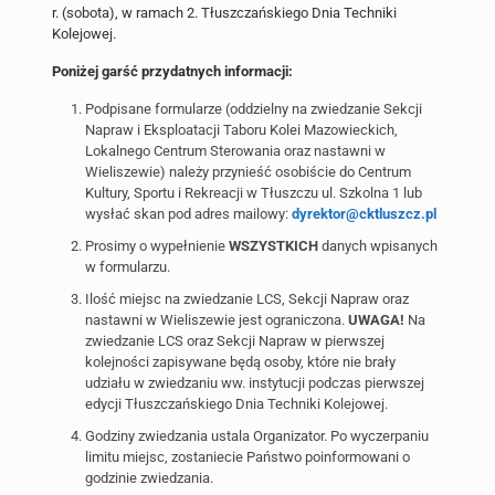
r. (sobota), w ramach 2. Tłuszczańskiego Dnia Techniki
Kolejowej.
Poniżej garść przydatnych informacji:
Podpisane formularze (oddzielny na zwiedzanie Sekcji
Napraw i Eksploatacji Taboru Kolei Mazowieckich,
Lokalnego Centrum Sterowania oraz nastawni w
Wieliszewie) należy przynieść osobiście do Centrum
Kultury, Sportu i Rekreacji w Tłuszczu ul. Szkolna 1 lub
wysłać skan pod adres mailowy:
dyrektor@cktluszcz.pl
Prosimy o wypełnienie
WSZYSTKICH
danych wpisanych
w formularzu.
Ilość miejsc na zwiedzanie LCS, Sekcji Napraw oraz
nastawni w Wieliszewie jest ograniczona.
UWAGA!
Na
zwiedzanie LCS oraz Sekcji Napraw w pierwszej
kolejności zapisywane będą osoby, które nie brały
udziału w zwiedzaniu ww. instytucji podczas pierwszej
edycji Tłuszczańskiego Dnia Techniki Kolejowej.
Godziny zwiedzania ustala Organizator. Po wyczerpaniu
limitu miejsc, zostaniecie Państwo poinformowani o
godzinie zwiedzania.