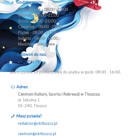
Godziny pracy:
Poniedziałek - 08:00 -21:00
Wtorek - 08:00 -21:00
Środa - 08:00 -21:00
Czwartek - 08:00 -21:00
Piątek - 08:00 -21:00
Sobota - 08:00 -16:00
Niedziela - nieczynne
Zadzwoń do nas:
692895176
Biuro czynne od poniedziałku do piątku w godz. 08:00 - 16:00.
Adres:
Centrum Kultury, Sportu i Rekreacji w Tłuszczu
ul. Szkolna 1
05-240, Tłuszcz
Masz pytania?
redaktor@cktluszcz.pl
centrum@cktluszcz.pl