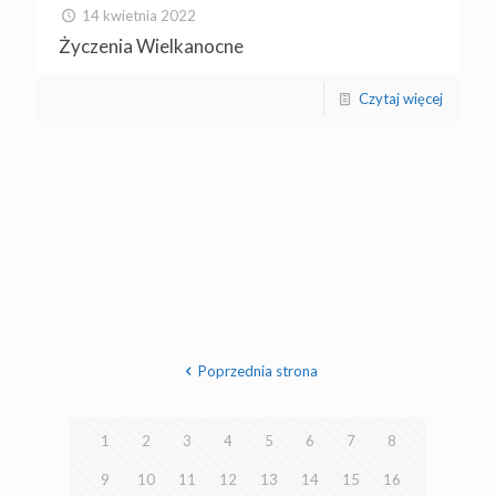
14 kwietnia 2022
Życzenia Wielkanocne
Czytaj więcej
Poprzednia strona
1
2
3
4
5
6
7
8
9
10
11
12
13
14
15
16