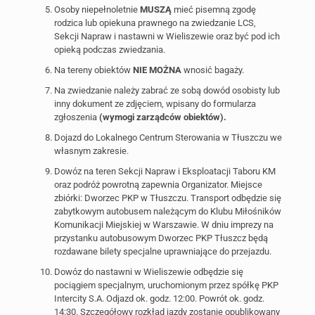
Osoby niepełnoletnie
MUSZĄ
mieć pisemną zgodę
rodzica lub opiekuna prawnego na zwiedzanie LCS,
Sekcji Napraw i nastawni w Wieliszewie oraz być pod ich
opieką podczas zwiedzania.
Na tereny obiektów
NIE MOŻNA
wnosić bagaży.
Na zwiedzanie należy zabrać ze sobą dowód osobisty lub
inny dokument ze zdjęciem, wpisany do formularza
zgłoszenia
(wymogi zarządców obiektów).
Dojazd do Lokalnego Centrum Sterowania w Tłuszczu we
własnym zakresie.
Dowóz na teren Sekcji Napraw i Eksploatacji Taboru KM
oraz podróż powrotną zapewnia Organizator. Miejsce
zbiórki: Dworzec PKP w Tłuszczu. Transport odbędzie się
zabytkowym autobusem należącym do Klubu Miłośników
Komunikacji Miejskiej w Warszawie. W dniu imprezy na
przystanku autobusowym Dworzec PKP Tłuszcz będą
rozdawane bilety specjalne uprawniające do przejazdu.
Dowóz do nastawni w Wieliszewie odbędzie się
pociągiem specjalnym, uruchomionym przez spółkę PKP
Intercity S.A. Odjazd ok. godz. 12:00. Powrót ok. godz.
14:30. Szczegółowy rozkład jazdy zostanie opublikowany