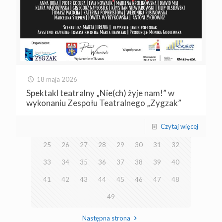
18 maja 2026
Spektakl teatralny „Nie(ch) żyje nam!” w
1
2
3
4
5
6
7
8
wykonaniu Zespołu Teatralnego „Zygzak”
9
10
11
12
13
14
15
16
Czytaj więcej
17
18
19
20
21
22
23
24
25
26
27
28
29
30
31
32
33
34
35
36
37
38
39
40
41
42
43
44
45
46
47
48
49
Następna strona