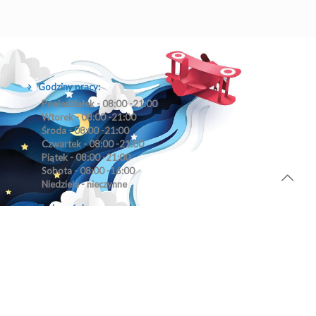
Godziny pracy:
Poniedziałek - 08:00 -21:00
Wtorek - 08:00 -21:00
Środa - 08:00 -21:00
Czwartek - 08:00 -21:00
Piątek - 08:00 -21:00
Sobota - 08:00 -16:00
Niedziela - nieczynne
Zadzwoń do nas:
692895176
Biuro czynne od poniedziałku do piątku w godz. 08:00 - 16:00.
Adres:
Centrum Kultury, Sportu i Rekreacji w Tłuszczu
ul. Szkolna 1